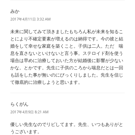
みか
よ
り:
2017年4月11日 3:32 AM
未来に関してみて頂きましたもちろん私が未来を知るこ
とにより不確定要素が増えるのは納得です。今の彼と結
婚をして幸せな家庭を築くこと。子供は二人。ただ 喘
息を直さないといけないと言う事。ステロイド剤を使う
場合は早めに治療しておいた方が結婚後に影響が少ない
かな。とかです。先生に子供のころから喘息だとは一回
も話をした事が無いのにびっくりしました。先生を信じ
て徹底的に治療しようと思います。
らくがん
よ
り:
2017年4月9日 8:21 AM
優しい先生なのでリピしてます。先生、いつもありがと
うございます。