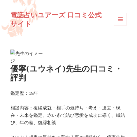
電話占いユアーズ 口コミ公式
サイト
メニュ
ーとウ
ィジェ
ット
優寧(ユウネイ)先生の口コミ・
評判
鑑定歴：18年
相談内容：復縁成就・相手の気持ち・考え・過去・現
在・未来を鑑定、赤い糸で結び恋愛を成功に導く、縁結
び、年の差、復縁相談