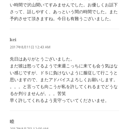
い時間で沢山聞いてすみませんでした。お優しくお話下
さって、話しやすく、あっという間の時間でした。また
予約させて頂きますね。今日も有難うございました。
kei
よ
り:
2017年8月11日 12:43 AM
先日はありがとうございました。
まだ彼は怒ってるようで来週こっちに来ても会う気はな
い感じですが、ドＳに負けないように服従して行こうと
思いますので、またアドバイスよろしくお願いします。
。。。と言っても向こうが私を許してくれるまでどうな
るか判りませんが。。。苦笑
早く許してくれるよう見守っていてくださいませ。
睦
よ
り:
2017年8月7日 12:00 AM