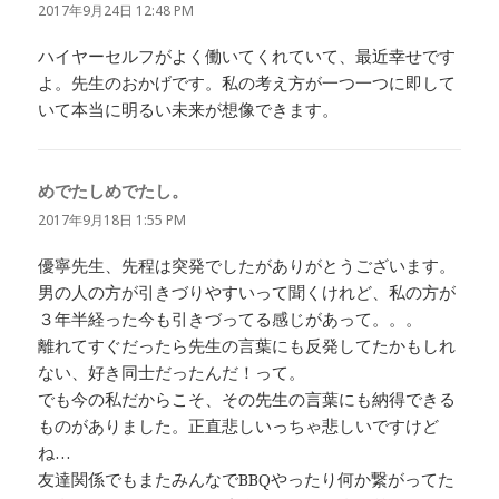
り:
2017年9月24日 12:48 PM
ハイヤーセルフがよく働いてくれていて、最近幸せです
よ。先生のおかげです。私の考え方が一つ一つに即して
いて本当に明るい未来が想像できます。
めでたしめでたし。
よ
り:
2017年9月18日 1:55 PM
優寧先生、先程は突発でしたがありがとうございます。
男の人の方が引きづりやすいって聞くけれど、私の方が
３年半経った今も引きづってる感じがあって。。。
離れてすぐだったら先生の言葉にも反発してたかもしれ
ない、好き同士だったんだ！って。
でも今の私だからこそ、その先生の言葉にも納得できる
ものがありました。正直悲しいっちゃ悲しいですけど
ね…
友達関係でもまたみんなでBBQやったり何か繋がってた